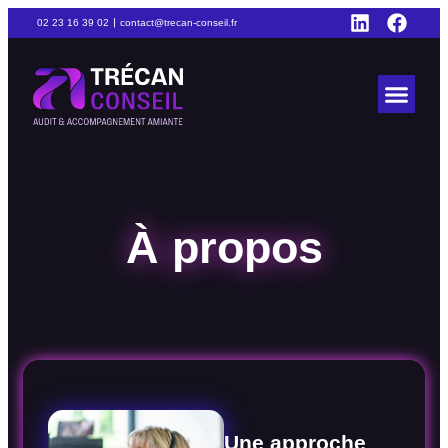
02 23 16 39 02
|
contact@trecan-conseil.fr
À propos
Une approche